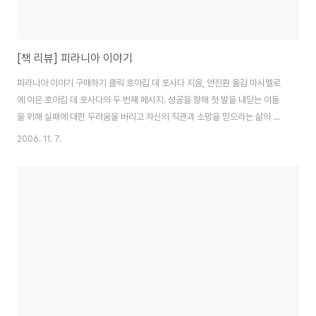
[책 리뷰] 피라니아 이야기
피라니아 이야기 구매하기 클릭 호아킴 데 포사다 지음, 안진환 옮김 마시멜로
에 이은 호아킴 데 포사다의 두 번째 메시지. 성공을 향해 첫 발을 내딛는 이들
을 위해 실패에 대한 두려움을 버리고 자신의 직관과 소망을 믿으라는 삶의 빛
나는 통찰을 들려준다. 저자는 피라니아의 치명적인 위험성이 과장되어 있듯,
2006. 11. 7.
우리가 갖고 있는 두려움 역시 지나치게 과장되어 있다는 데 주목했다. 이 책을
보게 된 건.. 이 책의 저자가 [마시멜로 이야기]의 저자였기 때문이다.. 마시멜
로를 시원찮게 보았던 터라.. 신작또한 그러려니 생각하고 있던 게 사실이다..
더군다나 한창 정모씨의 사건으로 떠들썩했던 터라 더더욱.. 하지만 이 책의 첫
장을 피면서부터 그 생각을 말끔히 사라졌다.. 이 책의 제목에서처럼 피라니아
는.. 흔히들 생..