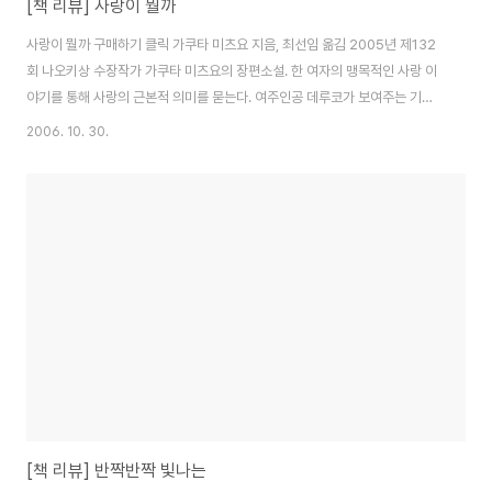
[책 리뷰] 사랑이 뭘까
사랑이 뭘까 구매하기 클릭 가쿠타 미츠요 지음, 최선임 옮김 2005년 제132
회 나오키상 수장작가 가쿠타 미츠요의 장편소설. 한 여자의 맹목적인 사랑 이
야기를 통해 사랑의 근본적 의미를 묻는다. 여주인공 데루코가 보여주는 기이
한 짝사랑이 이야기의 중심이다. 얼핏 평범하고 일상적인 내용 같아 보이지만,
2006. 10. 30.
감추어진 우리 본연의 모습을 끄집어내는 묘한 매력이 있는 작품. 이 책을 보게
된 건.. 가쿠다 미츠요가 나오키상 수상을 하면서.. 그녀의 수상작인 '대안의 그
녀'를 구입하면 이 책을 덤으로 줬기 때문이다 -_-;;; 나오키상 수상작을 빠지지
않고 모두 보는 편이라.. 대안의 그녀도 보았는데.. 개인적으로는.. 내 돈주고 산
"대안의 그녀"보다 덤으로 딸려 온 "사랑이 뭘까"가 더 땡겼던 게 사실이다.. ..
[책 리뷰] 반짝반짝 빛나는