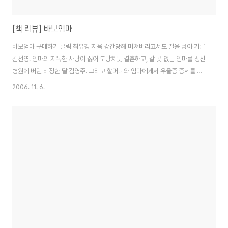
[책 리뷰] 바보엄마
바보엄마 구매하기 클릭 최유경 지음 강간당해 미쳐버리고서도 딸을 낳아 기른
김선영. 엄마의 지독한 사랑이 싫어 도망치듯 결혼하고, 갈 곳 없는 엄마를 정신
병원에 버린 비정한 딸 김영주. 그리고 할머니와 엄마에게서 우울증 증세를 이
어 받은 천재 소녀 이닻별. 삼대에 걸친 모녀들의 사랑과 용서, 화해를 그린 소
2006. 11. 6.
설로 실화를 바탕으로 씌어졌다. 이 책은 그냥 제목과 줄거리가 땡겨서 본 책이
다. 리뷰가 몇 개 없었는데.. 그 몇 안되는 리뷰의 평도 좋아서.. 속는 셈 치고 질
러버렸다.. 난 이 책을 내가 먼저 보지 않고.. 내 고참이 먼저 봤는데.. 그 고참이
아주 극찬을 아끼지 않아.. 한 때 우리 부대에 '바보엄마' 열풍이 불었었다.. 까
불대는 스타일의 고참이었는데.. 그가 펑펑 울면서 이 책을 봤다는 말과 ..