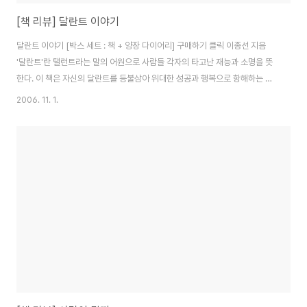
[책 리뷰] 달란트 이야기
달란트 이야기 [박스 세트 : 책 + 양장 다이어리] 구매하기 클릭 이종선 지음
'달란트'란 탤런트라는 말의 어원으로 사람들 각자의 타고난 재능과 소명을 뜻
한다. 이 책은 자신의 달란트를 등불삼아 위대한 성공과 행복으로 항해하는 사
람들의 따뜻한 이야기를 담고 있다. 우리에게는 누구나 값진 달란트가 있다. 그
2006. 11. 1.
것을 어떻게 연마하느냐에 따라 인생의 깊이와 크기가 정해진다. 이종선의 책.
이 책을 보게 된 건.. 모르겠다.. 아무 이유 없이 장바구니에 들어가서 질러버렸
던 책이다 -_-;;;;; 암튼 책도 작고 여백도 많고 글씨도 커서 꽤 빨리 완독한 책인
데.. 다 보고 나서의 느낌은 연금술사와 비슷하다랄까? 보통의 자기계발류의 책
들과는 달리... 연금술사를 보는 듯한 기분이 들 정도로.. 책 내에서의 '달란트'..