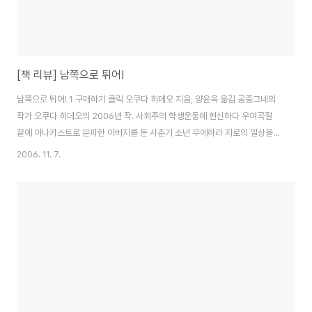
[책 리뷰] 남쪽으로 튀어!
남쪽으로 튀어! 1 구매하기 클릭 오쿠다 히데오 지음, 양윤옥 옮김 공중그네의
작가 오쿠다 히데오의 2006년 작. 사회주의 학생운동에 헌신하다 우여곡절
끝에 아나키스트로 분파한 아버지를 둔 사춘기 소년 우에하라 지로의 일상을
그린 성장소설이다. 도저히 이해할 수 없는 아버지의 행동에 휘둘리는 가족과
2006. 11. 7.
그 과정에서 성장하는 지로의 이야기가 한 편의 유쾌한 모험담처럼 펼쳐진다.
이 책을 본 이유는 당연하게도.. 이제는 팬이 되어버린 오쿠다히데오의 신작이
었기 때문이다.. 여느 오쿠다히데오의 국내출시된 책들과 마찬가지로.. 이 책 역
시 코믹한 부분에 중점을 두어 책 표지와 광고를 장식하고 있다.. 결론부터 말하
자면.. 코믹하지만은 않다.. 물론 이 책은 충분히 재밌다.. 충분히 웃었다.. 하지
만 그 이상의 메세..