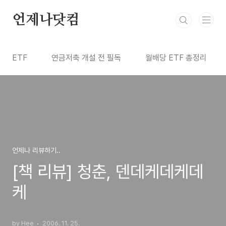
본문 바로가기
언제나닷컴
ETF
연금저축 개설 전 필독
월배당 ETF 총정리
언제나 리뷰하기..
[책 리뷰] 청춘, 덴데케데케데
케
by Hee
2006. 11. 25.