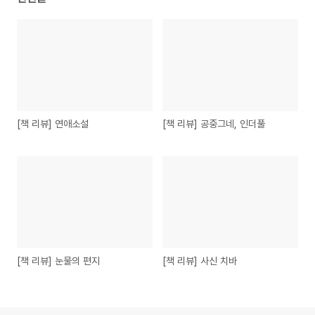
[책 리뷰] 연애소설
[책 리뷰] 공중그네, 인더풀
[책 리뷰] 눈물의 편지
[책 리뷰] 사신 치바