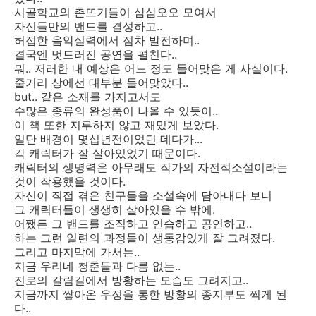
시골학교의 촌뜨기들이 삼삼오오 모여서
자신들만의 밴드를 결성하고..
허접한 음악실력에서 점차 발전하며..
결국엔 멋드러진 공연을 펼친다..
뭐.. 저러한 내 예상은 어느 정도 들어맞은 게 사실이다.
줄거리 상에선 대부분 들어맞았다..
but.. 같은 소재를 가지고서도
수많은 종류의 완성품이 나올 수 있듯이..
이 책 또한 지루하지 않고 재밌게 보았다.
일단 배경이 몇십년전이었던 데다가...
각 캐릭터가 잘 살아있었기 때문이다.
캐릭터의 생명력은 아무래도 작가의 자전적소설이라는
것이 작용했을 것이다.
자신이 직접 겪은 친구들을 소설속에 담아내다 보니
그 캐릭터들이 생생히 살아있을 수 밖에.
어쨌든 그 밴드를 조직하고 연습하고 공연하고..
하는 그런 일련의 과정들이 생동감있게 잘 그려졌다.
그리고 마지막에 가서는..
지금 우리네 청춘들과 다름 없는..
진로의 갈림길에서 방황하는 모습도 그려지고..
지금까지 쌓아온 우정을 통한 방황의 종지부도 찍게 된
다..