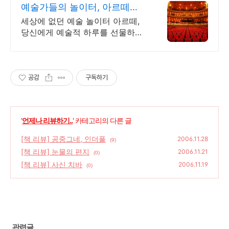
예술가들의 놀이터, 아르떼
arte.co.kr
세상에 없던 예술 놀이터 아르떼,
당신에게 예술적 하루를 선물하세
요 클래식과 미술, 연극과 영화와
문학까지 누구나 칼럼니스트가 될
수 있습니다.
공감
구독하기
'
언제나 리뷰하기..
' 카테고리의 다른 글
[책 리뷰] 공중그네, 인더풀
2006.11.28
(9)
[책 리뷰] 눈물의 편지
2006.11.21
(0)
[책 리뷰] 사신 치바
2006.11.19
(0)
관련글