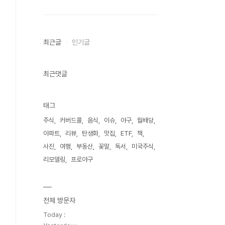
최근글
인기글
최근댓글
태그
주식
커버드콜
음식
이슈
야구
월배당
아파트
리뷰
탄생화
맛집
ETF
책
사진
여행
부동산
꽃말
독서
미국주식
리모델링
프로야구
전체 방문자
Today :