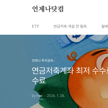
본문 바로가기
언제나닷컴
ETF
연금저축 개설 전 필독
월배
언제나 투자공부..
연금저축계좌 최저 수수료 
수료
by Hee
2026. 1. 28.