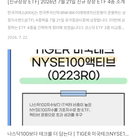
[신규상장 ETF] 2026년 7월 21일 신규 상장 ETF 4종 소개
한국거래소(KRX)는 한국투자신탁·BNK·IBK·미래에셋자산운용이 운용하는 상
장지수펀드(ETF) 4종목을 7월 21일 유가증권시장에 상장합니다. |이번에 상
장하는 ETF 4종을 간략하게 정리해 보겠습니다.1. 코스닥 ETF 3종 비교종목
명티커명총보수특징ACE 바이오코스닥K액티브0221Z00.50%코스닥 상장
2026. 7. 22.
바이오 기업 20종목 액티브 투자TIGER 코스닥150바이오테크
2610700.40%코스닥150 지수 내 바이오테크에 투자TIME K바이오액티브
4630500.80%국내 바이오 기업에 액티브 투자 한국투자신탁운용의 ACE
바이오코스닥K액티브는 코스닥 상장 바이오테크 기업 20종목에 투자하는 액
티브 ETF입니다. 비교지수는 한국거래소가 산출하는 'KRX K-AI 바이오테크
코스닥 지수'입니다.유니버스는 코스..
나스닥100보다 테크를 더 담는다 | TIGER 미국테크NYSE100액티브 (0223R0)