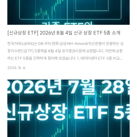
[신규상장 ETF] 2026년 8월 4일 신규 상장 ETF 5종 소개
한국거래소(KRX)는 DB·우리·한화·삼성·NH-Amundi자산운용이 운용하는 상
장지수펀드(ETF) 5종목을 8월 4일 유가증권시장에 상장합니다. 이번에 상장
하는 ETF 5종을 간략하게 정리해 보겠습니다. 1. 데이터센터 ETF 3종 비교종
목명티커명총보수특징마이티 AI데이터센터밸류체인0222F00.365%국내
2026. 8. 4.
AI 데이터센터 밸류체인 기업에 투자KIWOOM 미국우주데이터센터인프라
0207Z00.49%미국 우주 데이터센터인프라 기업에 투자TIGER 미국AI데
이터센터TOP4Plus0142D00.49%미국 데이터센터 기업 4개에 집중 투
자 DB자산운용의 마이티 AI데이터센터밸류체인은 국내 AI 데이터센터 밸류체
인 기업에 투자하는 패시브 ETF입니다. 기초지수는 한국자산평가가 산출하는
'KAP AI데이터센터밸류체..