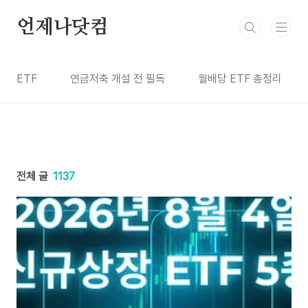
본문 바로가기
언제나닷컴
ETF
연금저축 개설 전 필독
월배당 ETF 총정리
전체 글
1137