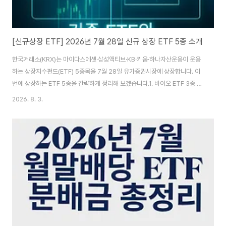
[신규상장 ETF] 2026년 7월 28일 신규 상장 ETF 5종 소개
한국거래소(KRX)는 마이다스에셋·삼성액티브·KB·키움·하나자산운용이 운용
하는 상장지수펀드(ETF) 5종목을 7월 28일 유가증권시장에 상장합니다. 이
번에 상장하는 ETF 5종을 간략하게 정리해 보겠습니다.1. 바이오 ETF 3종 비
교종목명티커명총보수특징ACE 바이오코스닥K액티브0221Z00.50%코스
2026. 8. 3.
닥 상장 바이오 기업 20종목 액티브 투자TIGER 코스닥150바이오테크
2610700.40%코스닥150 지수 내 바이오테크에 투자TIME K바이오액티브
4630500.80%국내 바이오 기업에 액티브 투자 마이다스에셋자산운용의
MIDAS 바이오헬스케어액티브는'KRX 헬스케어 지수'를 비교지수로 하는 액
티브 ETF입니다.유니버스는 유가증권·코스닥 상장 종목 중 GICS 기준 '건강
관리(Health Care)' 섹..