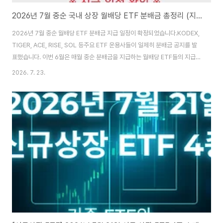
2026년 7월 중순 국내 상장 월배당 ETF 분배금 총정리 (지급 일정 확인)
2026년 7월 중순 월배당 ETF 분배금 지급 일정이 확정되었습니다.KODEX,
TIGER, ACE, RISE, SOL 등주요 ETF 운용사들이 일제히 분배금 공지를 발
표했습니다. 이번 6월은 매월 중순 분배금을 지급하는 월배당 ETF들의 지급기
준일 15일이 월요일입니다.따라서 주초일 때보다 분배락과 지급기준일 사이에
2026. 7. 23.
공백이 생기는 점에 대해서도 적어보겠습니다.1️⃣ 7월 중순 월배당 ETF 전체
배당금 정리운용사 브랜드ETF 종목명칭코드(티커)배당주기분배금(원)분배율
(%)자산유형전략유형ACEACE 미국빅테크7+데일리타겟커버드콜(합
성)480020월중3593.08%주식커버드콜ACEACE 미국반도체데일리타겟
커버드콜(합성)480040월중5693.16%주식커버드콜ACEACE 미국500데
일리데일리타겟커버드콜(합..