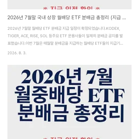
2026년 7월말 국내 상장 월배당 ETF 분배금 총정리 (지급 일정 확인)
2026년 7월말 월배당 ETF 분배금 지급 일정이 확정되었습니다.KODEX,
TIGER, ACE, RISE, SOL 등주요 ETF 운용사들이 일제히 분배금 공지를 발
표했습니다.이번 7월은 매월말 분배금을 지급하는 월배당 ETF들의 지급기준
일 31일이 금요일입니다.분배락과 지급기준일 사이에 공백이 생기는 점에 대
2026. 8. 3.
해서도 적어보겠습니다.1️⃣ 7월말 월배당 ETF 전체 배당금 정리운용사 브랜드
ETF 종목명칭코드(티커)배당주기분배금(원)분배율(%)자산유형전략유형
1Q1Q 미국배당TOP300004G0월말260.26%주식배당성장1Q1Q 코리
아밸류업495330월말150.06%주식기본형ACEACE 고배당주Plus커버드
콜액티브0199C0월말1752.00%주식커버드콜ACEACE 미국배당퀄리티
+커버드콜액티브0049M0월말7..