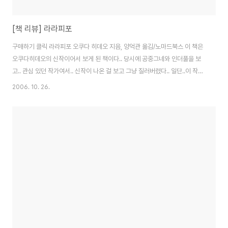
[책 리뷰] 라라피포
구매하기 클릭 라라피포 오쿠다 히데오 지음, 양억관 옮김/노마드북스 이 책은
오쿠다히데오의 신작이어서 보게 된 책이다.. 당시에 공중그네와 인더풀을 보
고.. 관심 있던 작가여서.. 신작이 나온 걸 보고 그냥 질러버렸다.. 일단..이 작품
은..파격적(?)이다.. 내가 오쿠다히데오를 좋아하는 이유가.. 유쾌함보다는 그
2006. 10. 26.
뒤에서 뭔가를 느끼게 하는 포스(?)가 있기 때문인데.. 공중그네가 엽기코미디
적인 요소만 부각되었지만.. 솔직히 난 별로 웃진 않았고 이런저런 대리만족은
느꼈었다. 아무튼 라라피포에는 작가의 포스가 강렬하게 담겨있다. 그 강렬함
이 공중그네에 비하면 정말 엽기적이기에.. 사람들에 따라서 거부감이 들 지도
모른다.. 특히 여성분들이나 어린(?) 청소년들은 더욱.. 일단 이 작품은 여러 개
의 단편으..