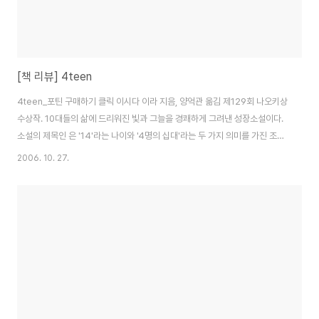
[책 리뷰] 4teen
4teen_포틴 구매하기 클릭 이시다 이라 지음, 양억관 옮김 제129회 나오키상
수상작. 10대들의 삶에 드리워진 빛과 그늘을 경쾌하게 그려낸 성장소설이다.
소설의 제목인 은 '14'라는 나이와 '4명의 십대'라는 두 가지 의미를 가진 조어
이다. 화자인 '나' 데츠로는 음악과 책을 좋아하는 평범한 중학생으로 같은 반의
2006. 10. 27.
준, 나오토, 다이와 언제나 함께 행동한다. 알지 못하는 작가의 이름.. 그다지 눈
에 띄지 않는 제목. 30개월쯤 전인가.. 서점에서 약속을 기다리면서 진열대들
을 지나치다가.. 나오키상 수상작이라는 문구를 보고.. 아무 생각없이 사버린 책
이다. 사 놓고 보니 책 표지에 4라는 숫자사이로 보이는 하늘이 참 마음에 들었
다. 이 책에는 다양한 캐릭터가 나온다. 자세하게 나열하기는 힘들지만, 다..