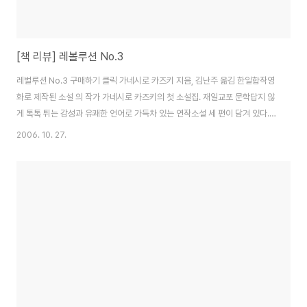
[책 리뷰] 레볼루션 No.3
레벌루션 No.3 구매하기 클릭 가네시로 카즈키 지음, 김난주 옮김 한일합작영
화로 제작된 소설 의 작가 가네시로 카즈키의 첫 소설집. 재일교포 문학답지 않
게 톡톡 튀는 감성과 유쾌한 언어로 가득차 있는 연작소설 세 편이 담겨 있다.
한 삼류 고등학교에 다니는 학생들이 펼치는 모험담이 연달아 펼쳐지는데, 경
2006. 10. 27.
쾌한 웃음과 삶에 대한 비관적 성찰이 적절하게 배합되어 있는 책이다. 이 책을
보게 된 건.. 그 전에 보았던 Go를 너무 재밌게 보았기 때문이다.. 가네시로가
즈키의 책은 다 보았는데.. GO를 제외한 다른 책들의 내용은 바로 이 레볼루션
no.3와 이어져 있다.. speed도..플라이대디플라이도.. 모두 순신패거리의 일
화가 담겨 있다.. 가즈키의 책들을 보면 느끼는 거지만.. 정말 쉽게 읽힌다.. 뭐
책..