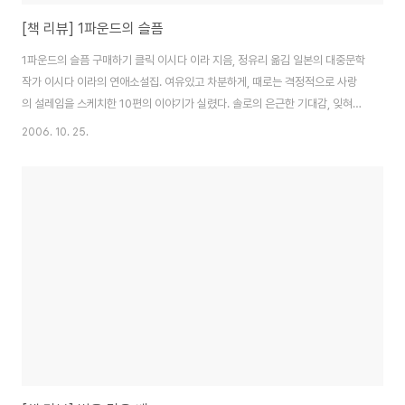
[책 리뷰] 1파운드의 슬픔
1파운드의 슬픔 구매하기 클릭 이시다 이라 지음, 정유리 옮김 일본의 대중문학
작가 이시다 이라의 연애소설집. 여유있고 차분하게, 때로는 격정적으로 사랑
의 설레임을 스케치한 10편의 이야기가 실렸다. 솔로의 은근한 기대감, 잊혀졌
던 사랑이 돌아오는 순간 등을 감각적으로 묘사하며, 도시 젊은이들의 스타일
2006. 10. 25.
과 생활패턴을 보여준다. 마치 잘 연출된 한 편의 옴니버스 영화를 본 듯한 느낌
을 주는 소설책이다. 이 책을 보게 된 이유는.. 내가 가장 좋아하는 작가 중 한명
인.. '이시다 이라'의 새 작품이었기 때문이다.. 내가 이 작가를 좋아하게 된 이
유는 나오키상 수상작인 '4teen'을 보고서인데.. 당시 이 책을 보는 순간 '확!'
빠져버려서 팬이 되었다.. 그 후에 본 작품들 또한 기대에 어긋나지 않아 여전
히..