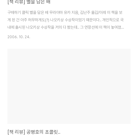
[책 리뷰] 별을 담은 배
구매하기 클릭 별을 담은 배 무라야마 유카 지음, 김난주 옮김/이레 이 책을 보
게 된 건 아주 허무하게도(?) 나오키상 수상작이었기 때문이다.. 개인적으로 국
내에 출시된 나오키상 수상작을 거의 다 봤는데.. 그 연장선에 이 책이 놓여졌
다.. 그냥 내가 좋아하는 우울한 분위기의 표지도 마음에 들었고.. 그래서 보게
2006. 10. 24.
되었는데.. 난 이 책에 푹!! 빠져버렸다.. 군대 있을 때 이 책을 봤는데.. 당시 우
리 내무실에 별.담.배 열풍을 몰고 왔을 정도로... 어쨌든 이 책은.. 한 가족 구성
원들의 이야기들이 각각의 편수로 나뉜다.. 그리고 각 단편들이 모두 이어지고..
마지막에 이르러선.. 가족의 정점에 있는 시게유키의 이야기가 펼쳐지고.. 가족
사의 비극이랄까.. 시게유키의 아들딸들의 상처와 고민의 원인또한 어..
[책 리뷰] 공병호의 초콜릿..