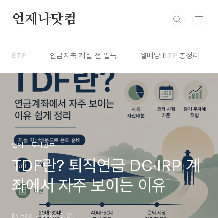
본문 바로가기
언제나닷컴
ETF
연금저축 개설 전 필독
월배당 ETF 총정리
언제나 투자공부..
TDF란? 퇴직연금 DC·IRP 계
좌에서 자주 보이는 이유
by Hee
2026. 5. 21.