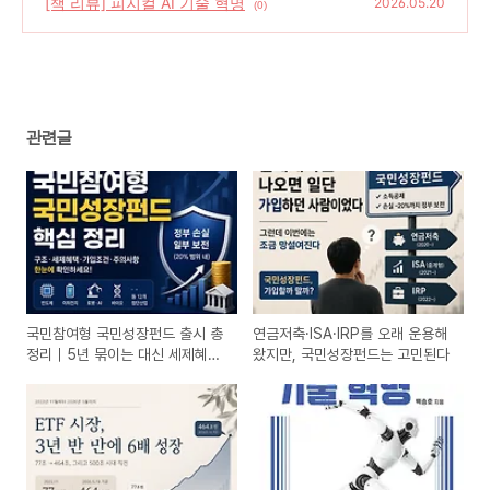
[책 리뷰] 피지컬 AI 기술 혁명
(0)
2026.05.20
(0)
관련글
국민참여형 국민성장펀드 출시 총
연금저축·ISA·IRP를 오래 운용해
정리｜5년 묶이는 대신 세제혜
왔지만, 국민성장펀드는 고민된다
택? 구조·위험·가입조건 정리