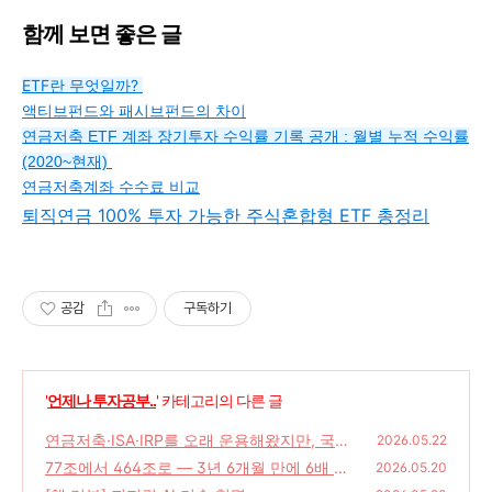
함께 보면 좋은 글
ETF란 무엇일까?
액티브펀드와 패시브펀드의 차이
연금저축 ETF 계좌 장기투자 수익률 기록 공개 : 월별 누적 수익률
(2020~현재)
연금저축계좌 수수료 비교
퇴직연금 100% 투자 가능한 주식혼합형 ETF 총정리
공감
구독하기
'
언제나 투자공부..
' 카테고리의 다른 글
연금저축·ISA·IRP를 오래 운용해왔지만, 국민
2026.05.22
성장펀드는 고민된다
77조에서 464조로 — 3년 6개월 만에 6배 성
(0)
2026.05.20
장한 ETF 시장