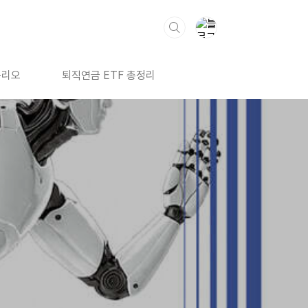
폴리오
퇴직연금 ETF 총정리