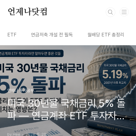
본문 바로가기
언제나닷컴
ETF
연금저축 개설 전 필독
월배당 ETF 총정리
언제나 투자공부..
미국 30년물 국채금리 5% 돌
파 — 연금계좌 ETF 투자자라
면 알아두면 좋은 것들
by Hee
2026. 5. 20.