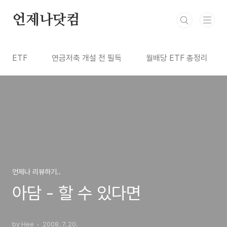
본문 바로가기
언제나닷컴
ETF
연금저축 개설 전 필독
월배당 ETF 총정리
언제나 리뷰하기..
아담 - 할 수 있다면
by Hee
2008. 7. 20.