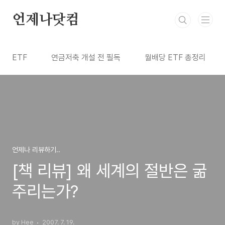
본문 바로가기
언제나닷컴
ETF
연금저축 개설 전 필독
월배당 ETF 총정리
언제나 리뷰하기..
[책 리뷰] 왜 세계의 절반은 굶
주리는가?
by Hee
2007. 7. 19.