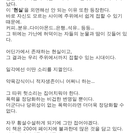
났다.
이 '
현실
'을 외면해선 안 되는 이유 또한 등장한다.
바로 자신도 모르는 사이에 주위에서 쉽게 접할 수 있기
때문에.
커피..분유..다이아몬드..은행..석유.. 등등...
그 뒤에는 가난에 허덕이는 자들의 눈물과 땀이 깃들어 있
다.
어딘가에서 존재하는 현실이고,
그 결과는 우리 주위에서까지 접할수 있는 시대이다.
일각에선 이딴 소리를 지껄인다.
약육강식이니 적자생존이니 어쩌니 하는...
그 따위 헛소리는 집어치워야 한다.
폭력을 정당화하는 비겁한 변명일 뿐이다.
더군다나 당위성이 없는 폭력이라면 더더욱 정당화할 수
없다.
자꾸 횡설수설하게 되기에 그만 접어야겠다.
이 책은 200여 페이지에 불과한데 많은 것을 담고 있다.