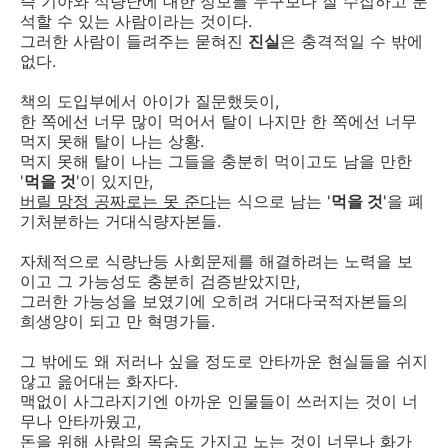
즉 기아와 식량난에 대한 정보를 누구보다 잘 수집하고 분
석할 수 있는 사람이라는 것이다.
그러한 사람이 들려주는 묻혀진
진실
은 충격적일 수 밖에
없다.
책의 도입부에서 아이가 질문했듯이,
한 쪽에선 너무 많이 먹어서 탈이 나지만 한 쪽에선 너무
먹지 못해 탈이 나는 상황.
먹지 못해 탈이 나는 그들을 충분히 먹이고도 남을 만한
'
먹을 것
'이 있지만,
버릴 망정 공짜로는 못 준다
는 식으로 남는 '
먹을 것
'을 폐
기처분하는 거대식량자본들.
자체적으로 식량난등 사회문제를 해결하려는 노력을 보
이고 그 가능성도 충분히 검증받았지만,
그러한 가능성을 보였기에 오히려 거대다국적자본들의
희생양이 되고 만 혁명가들.
그 밖에도 왜 저러나 싶을 정도로 안타까운 현실들을 쉬지
않고 읊어대는 화자다.
맥없이 사그라지기엔 아까운 인물들이 쓰러지는 것이 너
무나 안타까웠고,
돈을 위해 사람의 목숨도 가지고 노는 것이 너무나 화가