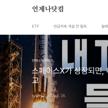
본문 바로가기
언제나닷컴
ETF
연금저축 개설 전 필독
월배
언제나 이티에프..
스페이스X가 상장되면, 내
교
by Hee
2026. 5. 28.