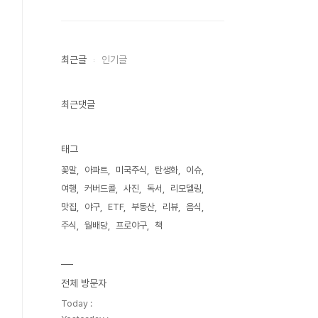
최근글
인기글
최근댓글
태그
꽃말
아파트
미국주식
탄생화
이슈
여행
커버드콜
사진
독서
리모델링
맛집
야구
ETF
부동산
리뷰
음식
주식
월배당
프로야구
책
전체 방문자
Today :