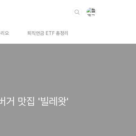
폴리오
퇴직연금 ETF 총정리
거 맛집 '빌레왓'