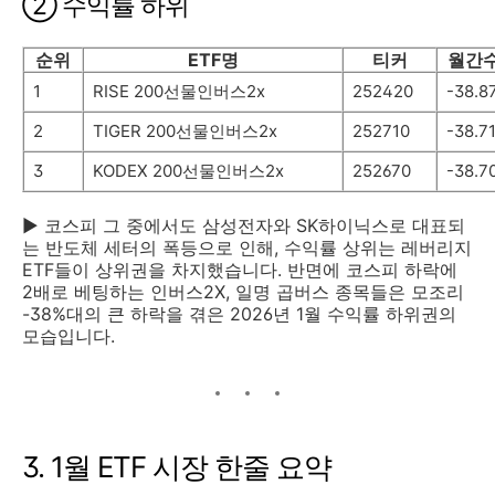
② 수익률 하위
순위
ETF명
티커
월간수
1
RISE 200선물인버스2x
252420
-38.8
2
TIGER 200선물인버스2x
252710
-38.7
3
KODEX 200선물인버스2x
252670
-38.7
▶ 코스피 그 중에서도 삼성전자와 SK하이닉스로 대표되
는 반도체 세터의 폭등으로 인해, 수익률 상위는 레버리지
ETF들이 상위권을 차지했습니다. 반면에 코스피 하락에
2배로 베팅하는 인버스2X, 일명 곱버스 종목들은 모조리
-38%대의 큰 하락을 겪은 2026년 1월 수익률 하위권의
모습입니다.
3. 1월 ETF 시장 한줄 요약