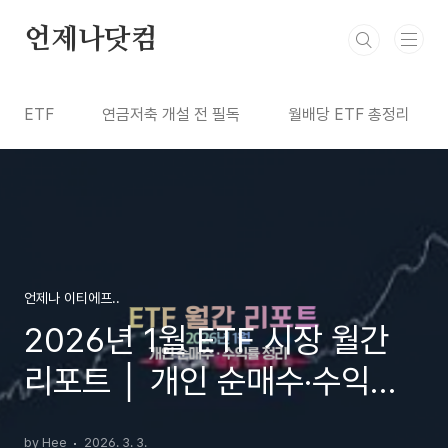
본문 바로가기
언제나닷컴
ETF
연금저축 개설 전 필독
월배당 ETF 총정리
언제나 이티에프..
2026년 1월 ETF 시장 월간
리포트 │ 개인 순매수·수익률
정리
by Hee
2026. 3. 3.