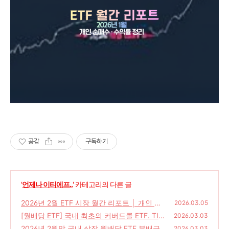
공감
구독하기
'
언제나 이티에프..
' 카테고리의 다른 글
2026년 2월 ETF 시장 월간 리포트 │ 개인 순
2026.03.05
매수·수익률 정리
[월배당 ETF] 국내 최초의 커버드콜 ETF. TIG
(0)
2026.03.03
ER 200커버드콜OTM(166400)
2026년 2월말 국내 상장 월배당 ETF 분배금
(0)
2026.03.03