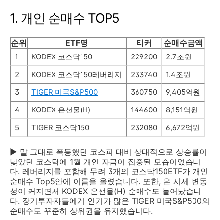
1. 개인 순매수 TOP5
순위
ETF명
티커
순매수금액
1
KODEX 코스닥150
229200
2.7조원
2
KODEX 코스닥150레버리지
233740
1.4조원
3
TIGER 미국S&P500
360750
9,405억원
4
KODEX 은선물(H)
144600
8,151억원
5
TIGER 코스닥150
232080
6,672억원
▶ 말 그대로 폭등했던 코스피 대비 상대적으로 상승률이
낮았던 코스닥에 1월 개인 자금이 집중된 모습이었습니
다. 레버리지를 포함해 무려 3개의 코스닥150ETF가 개인
순매수 Top5안에 이름을 올렸습니다. 또한, 은 시세 변동
성이 커지면서 KODEX 은선물(H) 순매수도 늘어났습니
다. 장기투자자들에게 인기가 많은 TIGER 미국S&P500의
순매수도 꾸준히 상위권을 유지했습니다.