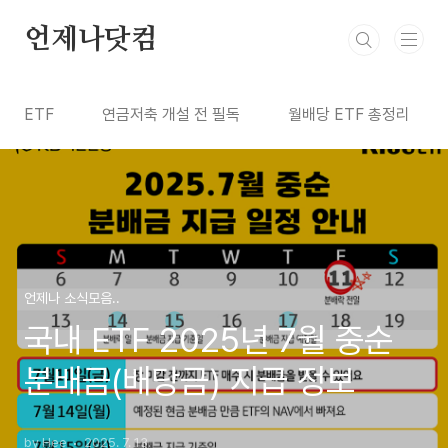
본문 바로가기
언제나닷컴
ETF
연금저축 개설 전 필독
월배당 ETF 총정리
언제나 소식모음..
국내 ETF 2025년 7월 중순
분배금(배당금) 지급 정보
by Hee
2025. 7. 13.