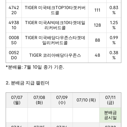
4742
TIGER 미국테크TOP10타겟커버
0.83
111
20
드콜
%
4938
TIGER 미국AI빅테크10타겟데일
1.25
128
10
리커버드콜
%
0008
TIGER 미국배당다우존스타겟데
0.99
88
S0
일리커버드콜
%
0052
0.38
TIGER 코리아배당다우존스
48
D0
%
*
분배율: 7월 10일 종가 기준.
2. 분배금 지급 캘린더
07/07
07/08
07/09
07/11
07/10 (목)
(월)
(화)
(수)
(금)
분배금
공시일