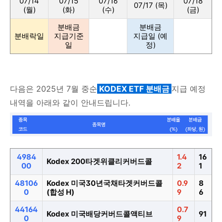
07/14
07/15
07/16
07/18
07/17 (목)
(월)
(화)
(수)
(금)
분배금
분배금
분배락일
지급기준
지급일 (예
일
정)
다음은 2025년 7월 중순
KODEX
ETF 분배금
지급 예정
내역을 아래와 같이 안내드립니다.
4984
1.4
16
Kodex 200타겟위클리커버드콜
00
2
1
48106
Kodex 미국30년국채타겟커버드콜
0.9
8
0
(합성 H)
9
6
44164
0.7
Kodex 미국배당커버드콜액티브
91
0
9