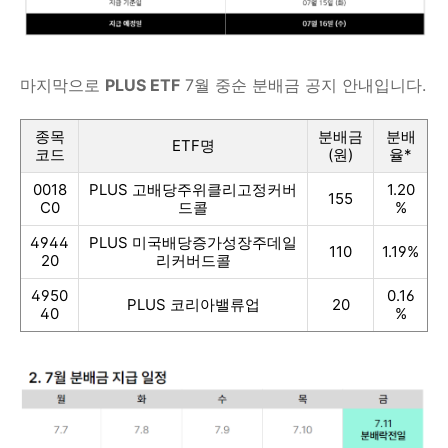
마지막으로
PLUS ETF
7월 중순 분배금 공지 안내입니다.
종목
분배금
분배
ETF명
코드
(원)
율*
0018
PLUS 고배당주위클리고정커버
1.20
155
C0
드콜
%
4944
PLUS 미국배당증가성장주데일
110
1.19%
20
리커버드콜
4950
0.16
PLUS 코리아밸류업
20
40
%