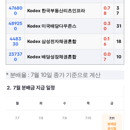
47680
0.7
3
Kodex 한국부동산리츠인프라
0
8
7
48925
0.3
Kodex 미국배당다우존스
31
0
0
4483
0.1
Kodex 삼성전자채권혼합
18
30
6
23737
0.0
Kodex 배당성장채권혼합
10
0
7
* 분배율 : 7월 10일 종가 기준으로 계산