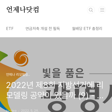
본문 바로가기
언제나닷컴
ETF
연금저축 개설 전 필독
월배당 ETF 총정리
언제나 리모델링..
2022년 제8회 지방선거에 리
모델링 공약이 있을까 (9) - 경
기 광명시장
by Hee
2022. 5. 29.