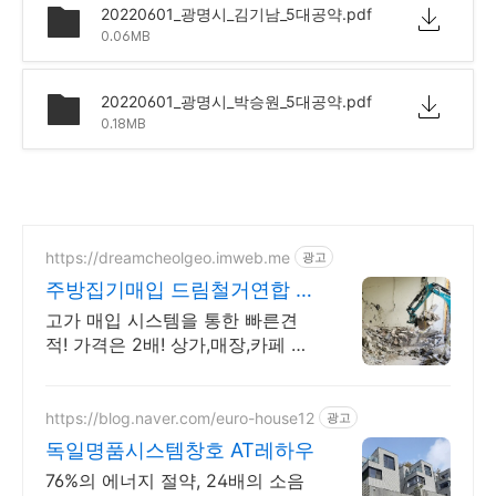
20220601_광명시_김기남_5대공약.pdf
0.06MB
20220601_광명시_박승원_5대공약.pdf
0.18MB
https://dreamcheolgeo.imweb.me
광고
주방집기매입 드림철거연합 상
가,카페,식당,학원철거
고가 매입 시스템을 통한 빠른견
적! 가격은 2배! 상가,매장,카페 등
철거전문 소상공인 점포폐업지원
금 신청!
https://blog.naver.com/euro-house12
광고
독일명품시스템창호 AT레하우
76%의 에너지 절약, 24배의 소음