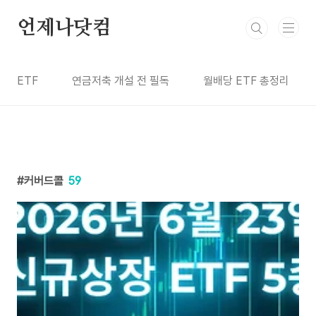
본문 바로가기
언제나닷컴
ETF
연금저축 개설 전 필독
월배당 ETF 총정리
커버드콜
59