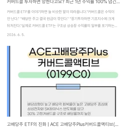
커버드콜 투자하면 망한다고요? 최근 1년 수익률 100% 넘긴 커버드콜 ETF 5개
커버드콜 ETF를 이야기하면 늘 비슷한 말이 따라옵니다."커버드콜은 수익이
안 난다." "배당만 주고 결국 원금이 깎인다." "장기투자하면 기초지수에 크게
뒤처진다."실제로 커버드콜 ETF는 구조상 상승장 수익률의 일부를 포기하는
상품이 맞습니다.그런데 최근 1년 성과를 직접 확인해보니 의외의 결과가 나왔
2026. 6. 5.
습니다.국내 상장 커버드콜 ETF 전체를 대상으로 조사한 결과, 최근 1년 토탈
리턴(TR) 수익률 +100%를 넘긴 ETF가 5개나 있었기 때문입니다.국내상장
월배당 ETF 총정리 심지어 +200%를 넘긴 ETF도 2개나 있었습니다.선정 기
준이번 순위는 다음 조건을 모두 충족한 ETF만 포함했습니다.국내 상장 커버
드콜 ETF상장 후 1년 이상 경과최근 1년 토탈리턴(TR) 수익률 +100% 이상
2026년..
고배당주 ETF의 진화 | ACE 고배당주Plus커버드콜액티브(0199C0)