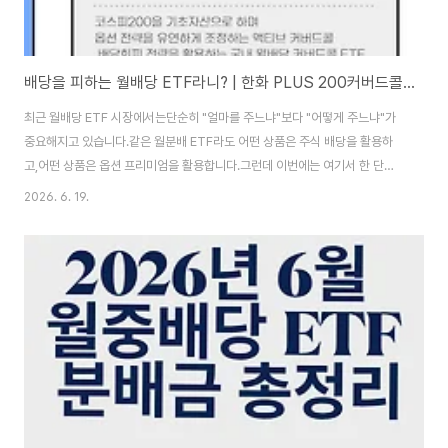
배당을 피하는 월배당 ETF라니? | 한화 PLUS 200커버드콜액티브(0210E0) 분석
최근 월배당 ETF 시장에서는단순히 "얼마를 주느냐"보다 "어떻게 주느냐"가
중요해지고 있습니다.같은 월분배 ETF라도 어떤 상품은 주식 배당을 활용하
고,어떤 상품은 옵션 프리미엄을 활용합니다.그런데 이번에는 여기서 한 단계
더 나아간 ETF가 등장했습니다.배당을 직접 받지 않고 매매차익 형태로 전환
2026. 6. 19.
해분배 재원의 과세 효율을 높이려는 '배당회피(Dividend Avoidance)' 전
략입니다.2026년 6월 23일 상장하는 PLUS 200커버드콜액티브 ETF는국
내에서는 보기 드문 배당회피 전략과 액티브 커버드콜 운용을 결합한 상품입니
다.시장 상황에 따라 옵션 매도 비중과 행사가,만기까지 조절할 수 있는 액티브
ETF인 만큼기존 커버드콜 ETF와는 어떤 차이가 있는지,그리고 배당회피 전
략이 투자자에게 어떤..