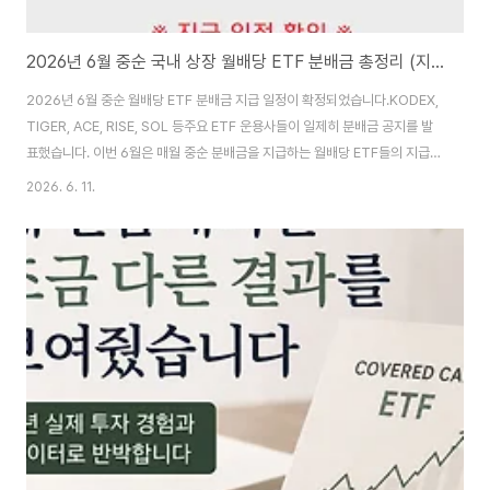
2026년 6월 중순 국내 상장 월배당 ETF 분배금 총정리 (지급 일정 확인)
2026년 6월 중순 월배당 ETF 분배금 지급 일정이 확정되었습니다.KODEX,
TIGER, ACE, RISE, SOL 등주요 ETF 운용사들이 일제히 분배금 공지를 발
표했습니다. 이번 6월은 매월 중순 분배금을 지급하는 월배당 ETF들의 지급기
준일 15일이 월요일입니다.따라서 주초일 때보다 분배락과 지급기준일 사이에
2026. 6. 11.
공백이 생기는 점에 대해서도 적어보겠습니다.1️⃣ 6월 중순 월배당 ETF 전체
배당금 정리운용사 브랜드ETF 종목명칭코드(티커)배당주기분배금(원)분배율
(%)자산유형전략유형ACEACE 미국500데일리데일리타겟커버드콜(합
성)480030월중2302.05%주식커버드콜ACEACE 미국반도체데일리타겟
커버드콜(합성)480040월중6123.14%주식커버드콜ACEACE 미국빅테크
7+데일리타겟커버드콜(합..