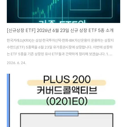
[신규상장 ETF] 2026년 6월 23일 신규 상장 ETF 5종 소개
한국거래소(KRX)는 삼성·한국투자신탁·한화·IBK자산운용이 운용하는 상장지
수펀드(ETF) 5종목을 6월 23일 유가증권시장에 상장합니다. 이번에 상장하
는 ETF 5종을 기존 상장된 유사 ETF들과 간략하게 정리해 보겠습니다. 1. 전
고체 배터리 ETF 3종 비교종목명티커명총보수특징KODEX 전고체배터리
2026. 6. 24.
ESS TOP2플러스0209D00.50%전고체배터리·ESS 기업 15종목, 시총 상
위 2종목 25%씩 고정SOL 전고체배터리&실리콘음극재0005D00.45%전
고체배터리·실리콘음극재 키워드 유사도 상위 10종목TIGER 2차전지
TOP103649800.40%국내 2차전지 시총 상위 10종목 집중 투자 삼성자
산운용의 KODEX 전고체배터리ESS TOP2플러스는 국내 전고체 배터리 및
배터리에너지저장시스템(ESS..