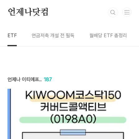
본문 바로가기
언제나닷컴
ETF
연금저축 개설 전 필독
월배당 ETF 총정리
언제나 이티에프..
187