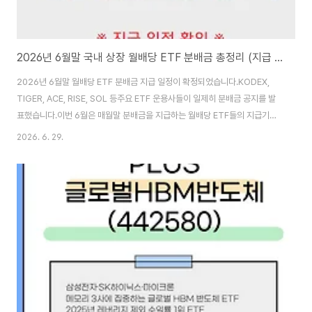
2026년 6월말 국내 상장 월배당 ETF 분배금 총정리 (지급 일정 확인)
2026년 6월말 월배당 ETF 분배금 지급 일정이 확정되었습니다.KODEX,
TIGER, ACE, RISE, SOL 등주요 ETF 운용사들이 일제히 분배금 공지를 발
표했습니다.이번 6월은 매월말 분배금을 지급하는 월배당 ETF들의 지급기준
일 30일이 화요일입니다.분배락과 지급기준일 사이에 공백이 생기는 점에 대
2026. 6. 29.
해서도 적어보겠습니다.1️⃣ 6월말 월배당 ETF 전체 배당금 정리운용사 브랜드
ETF 종목명칭코드(티커)배당주기분배금(원)분배율(%)자산유형전략유형
1Q1Q 미국배당TOP300004G0월말200.21%주식배당성장1Q1Q 코리
아밸류업495330월말540.14%주식기본형ACEACE 고배당주0139P0월
말520.42%주식고배당ACEACE 고배당주Plus커버드콜액티브0199C0월
말1681.78%주식커버드콜..