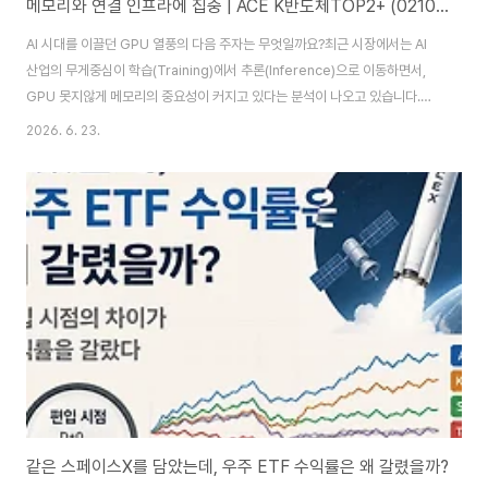
메모리와 연결 인프라에 집중 | ACE K반도체TOP2+ (0210A0)
AI 시대를 이끌던 GPU 열풍의 다음 주자는 무엇일까요?최근 시장에서는 AI
산업의 무게중심이 학습(Training)에서 추론(Inference)으로 이동하면서,
GPU 못지않게 메모리의 중요성이 커지고 있다는 분석이 나오고 있습니다.특
히 HBM을 중심으로 한 AI 메모리 경쟁이 치열해지면서 삼성전자와 SK하이닉
2026. 6. 23.
스를 다시 주목하는 투자자도 늘어나고 있습니다.그리고 2026년 6월 23일,
이 흐름에 집중 투자하는 ETF가 상장합니다.ACE K반도체TOP2+ ETF입니
다.1. ETF 개요ETF 이름 / 티커ACE K반도체TOP2+ / 0210A0운용사한국
투자신탁운용상장 시장KRX설정일2026-06-23총보수0.39%운용규모
1000억원(설정금액 기준)기초지수KRX K-AI 반도체TOP2+ 지수최근 성과
신규..
같은 스페이스X를 담았는데, 우주 ETF 수익률은 왜 갈렸을까?