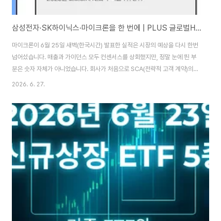
삼성전자·SK하이닉스·마이크론을 한 번에 | PLUS 글로벌HBM반도체 ETF(442580)
마이크론이 6월 25일 새벽(한국시간) 발표한 실적은 시장의 예상을 다시 한번
넘어섰습니다. 매출과 가이던스 모두 컨센서스를 상회했지만, 정말 눈에 띈 부
분은 숫자 자체가 아니었습니다. 회사가 처음으로 SCA(전략적 고객 계약)의
구조를 상세히 공개하면서, 메모리 산업이 "분기마다 출렁이는 사이클 산업"에
2026. 6. 27.
서 "다년 계약으로 매출이 안정화되는 산업"으로 바뀌고 있다는 신호를 보낸
것입니다DRAM 물량의 약 20%, NAND 물량의 약 3분의 1이 이미 take-
or-pay 구조의 장기계약으로 묶여 있고, 가격 하한선(floor)까지 설정되어 있
다는 설명이었습니다. 과거 다운사이클마다 반복됐던 급격한 마진 훼손을 구조
적으로 방어하는 장치가 마련된 셈입니다.이런 흐름 위에 서 있는 종목이 삼성
전자, SK하이닉..