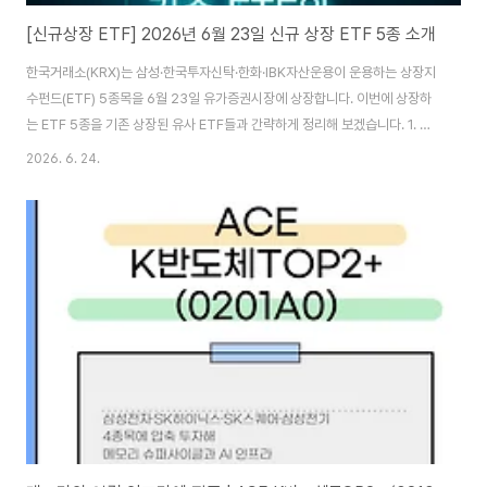
[신규상장 ETF] 2026년 6월 23일 신규 상장 ETF 5종 소개
한국거래소(KRX)는 삼성·한국투자신탁·한화·IBK자산운용이 운용하는 상장지
수펀드(ETF) 5종목을 6월 23일 유가증권시장에 상장합니다. 이번에 상장하
는 ETF 5종을 기존 상장된 유사 ETF들과 간략하게 정리해 보겠습니다. 1. 전
고체 배터리 ETF 3종 비교종목명티커명총보수특징KODEX 전고체배터리
2026. 6. 24.
ESS TOP2플러스0209D00.50%전고체배터리·ESS 기업 15종목, 시총 상
위 2종목 25%씩 고정SOL 전고체배터리&실리콘음극재0005D00.45%전
고체배터리·실리콘음극재 키워드 유사도 상위 10종목TIGER 2차전지
TOP103649800.40%국내 2차전지 시총 상위 10종목 집중 투자 삼성자
산운용의 KODEX 전고체배터리ESS TOP2플러스는 국내 전고체 배터리 및
배터리에너지저장시스템(ESS..