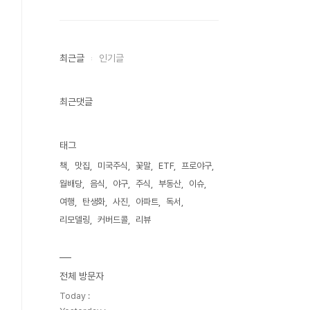
최근글
인기글
최근댓글
태그
책
맛집
미국주식
꽃말
ETF
프로야구
월배당
음식
야구
주식
부동산
이슈
여행
탄생화
사진
아파트
독서
리모델링
커버드콜
리뷰
전체 방문자
Today :