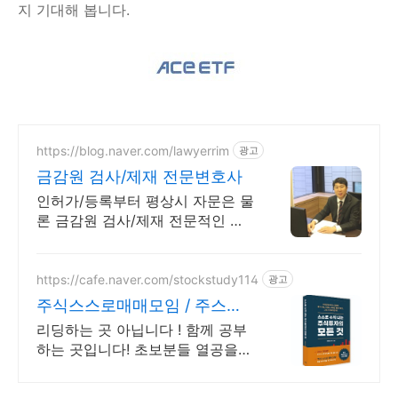
지 기대해 봅니다.
https://blog.naver.com/lawyerrim
광고
금감원 검사/제재 전문변호사
인허가/등록부터 평상시 자문은 물
론 금감원 검사/제재 전문적인 대
응/효과적인 방어 금감원출신,법원
장검사장 법사위국회의원출신등
70여명전문가협업가능
https://cafe.naver.com/stockstudy114
광고
주식스스로매매모임 / 주스모
스스로 공부법을 배웁니다 !
리딩하는 곳 아닙니다 ! 함께 공부
하는 곳입니다! 초보분들 열공을
응원합니다!