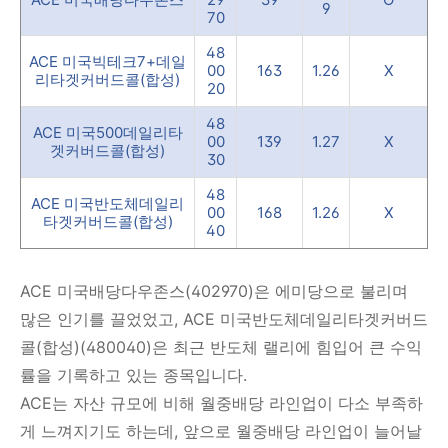
9
70
48
ACE 미국빅테크7+데일
00
163
1.26
X
리타겟커버드콜(합성)
20
48
ACE 미국500데일리타
00
139
1.27
X
겟커버드콜(합성)
30
48
ACE 미국반도체데일리
00
168
1.26
X
타겟커버드콜(합성)
40
ACE 미국배당다우존스(402970)은 에미당으로 불리며
많은 인기를 끌었었고, ACE 미국반도체데일리타겟커버드
콜(합성)(480040)은 최근 반도체 랠리에 힘입어 큰 수익
률을 기록하고 있는 종목입니다.
ACE는 자산 규모에 비해 월중배당 라인업이 다소 부족하
게 느껴지기도 하는데, 앞으로 월중배당 라인업이 늘어날