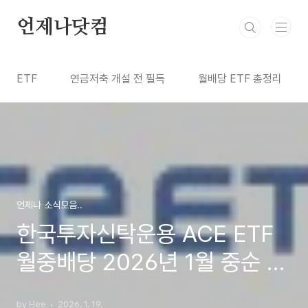
본문 바로가기
언제나닷컴
ETF
연금저축 개설 전 필독
월배당 ETF 총정리
언제나 소식모음..
한국투자신탁운용 ACE ETF
월중배당 2026년 1월 중순 분
배금 공지
by Hee
2026. 1. 19.