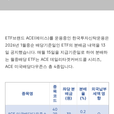
ETF브랜드 ACE(에이스)를 운용중인 한국투자신탁운용은
2026년 1월중순 배당기준일인 ETF의 분배금 내역을 13
일 공지했습니다. 매월 15일을 지급기준일로 하여 분배하
는 월중배당 ETF는 ACE 데일리타겟커버드콜 시리즈,
ACE 미국배당다우존스 총 4종입니다.
종
좌당 분
분배
외국납부
목
종목명
배금
율
세액 영
코
(원)
(%)
향
드
40
0.2
ACE 미국배당다우존스
29
39
O