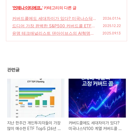
'
언제나 이티에프..
' 카테고리의 다른 글
커버드콜에도 세대차이가 있다? 미국나스닥1
2026.01.14
00 계열 커버드콜 톺아보기.
드디어 가장 완벽한 S&P500 커버드콜 ETF가
(0)
2025.12.22
온다. RISE 미국S&P500데일리고정커버드콜.
유명 테크애널리스트 댄아이브스의 AI혁명론
2025.09.13
(0138T0)
에 동참하고 싶다면 IVES ETF.
(0)
(0)
관련글
지난 한주간 개인투자자들이 가장
커버드콜에도 세대차이가 있다?
많이 매수한 ETF Top5 (26년 2
미국나스닥100 계열 커버드콜 톺