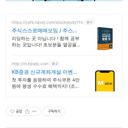
https://cafe.naver.com/stockstudy114
광고
주식스스로매매모임 / 주스모
스스로 공부법을 배웁니다 !
리딩하는 곳 아닙니다 ! 함께 공부
하는 곳입니다! 초보분들 열공을
응원합니다!
http://m.kbsec.com
광고
KB증권 신규계좌개설 이벤트
국내주식쿠폰 최대 5만원
첫 투자를 응원하며 주식쿠폰 4만
원에 평생 수수료 혜택까지! (조건
충족 시) KB증권에서 첫 투자 지원
받고 평생 수수료 혜택 받으세요!
공감
구독하기