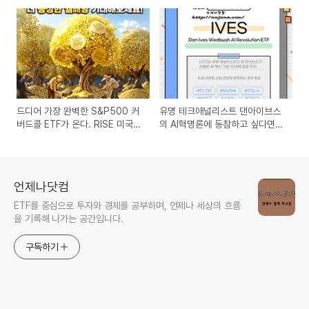
주차)
아보기.
드디어 가장 완벽한 S&P500 커
유명 테크애널리스트 댄아이브스
버드콜 ETF가 온다. RISE 미국
의 AI혁명론에 동참하고 싶다면
S&P500데일리고정커버드콜.
IVES ETF.
(0138T0)
언제나닷컴
ETF를 중심으로 투자와 경제를 공부하며, 언제나 세상의 흐름
을 기록해 나가는 공간입니다.
구독하기