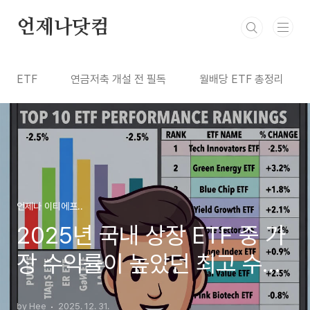
본문 바로가기
언제나닷컴
ETF
연금저축 개설 전 필독
월배당 ETF 총정리
언제나 이티에프..
2025년 국내 상장 ETF 중 가
장 수익률이 높았던 최고 수익
률 TOP10은?
by Hee
2025. 12. 31.