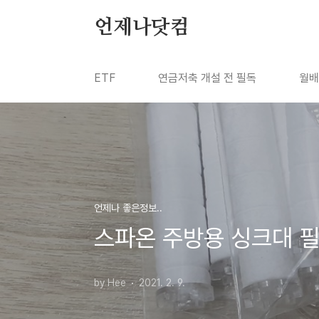
본문 바로가기
언제나닷컴
ETF
연금저축 개설 전 필독
월배
언제나 좋은정보..
스파온 주방용 싱크대 
by Hee
2021. 2. 9.