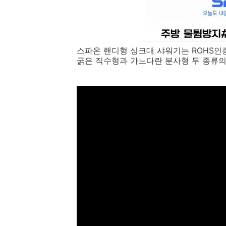
스파온 핸디형 싱크대 샤워기는 ROHS인
굵은 직수형과 가느다란 분사형 두 종류의