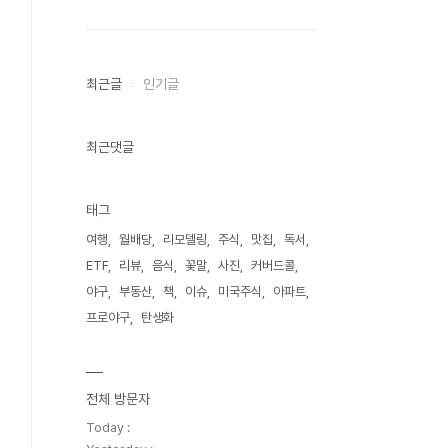
최근글
인기글
최근댓글
태그
여행
월배당
리모델링
주식
맛집
독서
ETF
리뷰
음식
꽃말
사진
커버드콜
야구
부동산
책
이슈
미국주식
아파트
프로야구
탄생화
전체 방문자
Today :