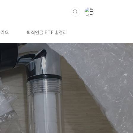
폴리오
퇴직연금 ETF 총정리