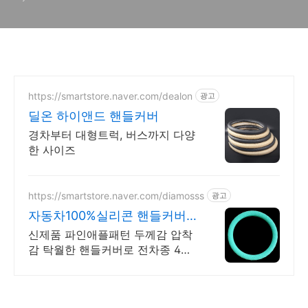
https://smartstore.naver.com/dealon
광고
딜온 하이앤드 핸들커버
경차부터 대형트럭, 버스까지 다양
한 사이즈
https://smartstore.naver.com/diamosss
광고
자동차100%실리콘 핸들커버
사계절용 100%실리콘그립
신제품 파인애플패턴 두께감 압착
감 탁월한 핸들커버로 전차종 4계
절 원형 D컷적용 봄 여름 가을 겨
울 사계절 자동차 핸들용품 저렴한
상품과는 비교불가 100%실리콘