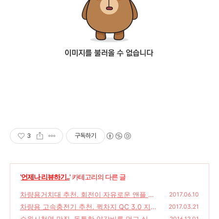
3
구독하기
'
언제나 리뷰하기..
' 카테고리의 다른 글
차량용거치대 추천. 회전이 자유로운 앤플 슈
2017.06.10
퍼 마그네틱 거치대.
차량용 고속충전기 추천. 퀵차지 QC 3.0 지원
(0)
2017.03.21
클레오스 3포츠 충전기.
수원시청역 맛집. 독특한 양갈비를 먹고 싶다
(0)
2016.12.01