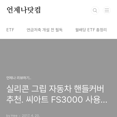
본문 바로가기
언제나닷컴
ETF
연금저축 개설 전 필독
월배당 ETF 총정리
언제나 리뷰하기..
실리콘 그립 자동차 핸들커버
추천. 씨아트 FS3000 사용후
기.
by Hee
2017. 4. 20.