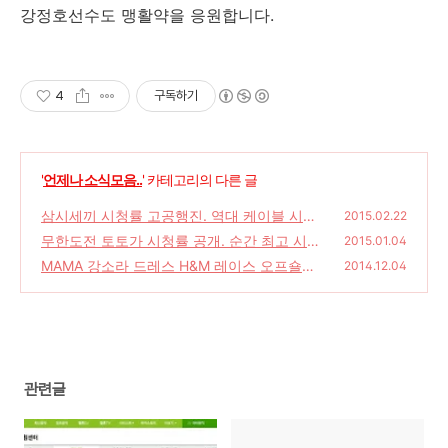
강정호선수도 맹활약을 응원합니다.
4
구독하기
'
언제나 소식모음..
' 카테고리의 다른 글
삼시세끼 시청률 고공행진. 역대 케이블 시청
2015.02.22
률 순위 기록
무한도전 토토가 시청률 공개. 순간 최고 시청
(0)
2015.01.04
률 35.9%
MAMA 강소라 드레스 H&M 레이스 오프숄더
(0)
2014.12.04
드레스
(0)
관련글