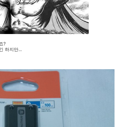
죠?
하지만...