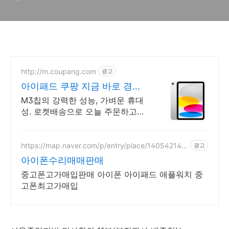
http://m.coupang.com
광고
아이패드 쿠팡 지금 바로 경험
하세요
M3칩의 강력한 성능, 가벼운 휴대
성. 로켓배송으로 오늘 주문하고
내일 받으세요! 부드러운 멀티태스
킹, 야외 시인성! 학습부터 엔터까
지 모두가 즐길 패드.
https://map.naver.com/p/entry/place/140542142
광고
4
아이폰수리매매판매
중고폰고가매입판매 아이폰 아이패드 애플워치 중
고폰최고가매입