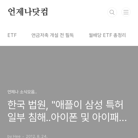
본문 바로가기
언제나닷컴
ETF
연금저축 개설 전 필독
월배당 ETF 총정리
언제나 소식모음..
한국 법원, "애플이 삼성 특허
일부 침해..아이폰 및 아이패드
판매금지"
by Hee
2012. 8. 24.