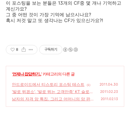
이 포스팅을 보는 분들은 13개의 CF중 몇 개나 기억하고
계신가요?
그 중 어떤 것이 가장 기억에 남으시나요?
혹시 저것 말고 또 생각나는 CF가 있으신가요?!
8
구독하기
'
언제나 잡답하기..
' 카테고리의 다른 글
안드로이드에서 티스토리 포스팅 테스트
2011.04.30
(1)
'발로 뛰겠소', '발로 뛰는 고객만족' KT 슬로건
2011.02.23
지은 사람은 레알 천재!
남자의 자격 암 특집. 그리고 어머니의 암 판
(0)
2011.02.13
정.
(2)