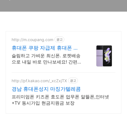
http://m.coupang.com
광고
휴대폰 쿠팡 자급제 휴대폰 특
가
슬림하고 가벼운 최신폰. 로켓배송
으로 내일 바로 만나보세요! 간편
한 사용성, 편리한 결제! 선명한 화
면으로 스마트한 일상을!
http://pf.kakao.com/_xcZxjTX
광고
경남 휴대폰성지 마징가텔레콤
프리미엄폰 키즈폰 효도폰 업무폰 알뜰폰,인터넷
+TV 동시가입 현금지원금 보장