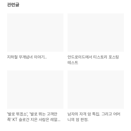
관련글
지하철 무개념녀 이야기..
안드로이드에서 티스토리 포스팅
테스트
'발로 뛰겠소', '발로 뛰는 고객만
남자의 자격 암 특집. 그리고 어머
족' KT 슬로건 지은 사람은 레알
니의 암 판정.
천재!