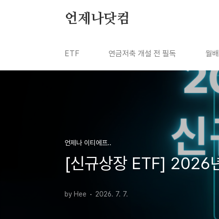
본문 바로가기
언제나닷컴
ETF
연금저축 개설 전 필독
월배
언제나 이티에프..
[신규상장 ETF] 2026
by Hee
2026. 7. 7.