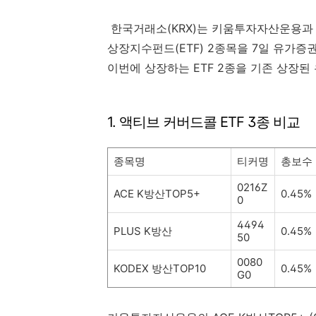
한국거래소(KRX)는 키움투자자산운용
상장지수펀드(ETF) 2종목을 7일 유가
이번에 상장하는 ETF 2종을 기존 상장된
1. 액티브 커버드콜 ETF 3종 비교
종목명
티커명
총보수
0216Z
ACE K방산TOP5+
0.45%
0
4494
PLUS K방산
0.45%
50
0080
KODEX 방산TOP10
0.45%
G0