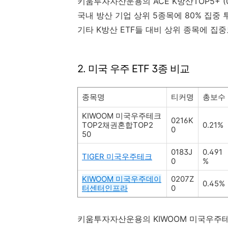
키움투자자산운용의
ACE K방산TOP5+ (
국내 방산 기업 상위 5종목에 80% 집중 
기타 K방산 ETF들 대비 상위 종목에 집
2. 미국 우주 ETF 3종 비교
종목명
티커명
총보수
KIWOOM 미국우주테크
0216K
TOP2채권혼합TOP2
0.21%
0
50
0183J
0.491
TIGER 미국우주테크
0
%
KIWOOM 미국우주데이
0207Z
0.45%
터센터인프라
0
키움투자자산운용의
KIWOOM 미국우주테