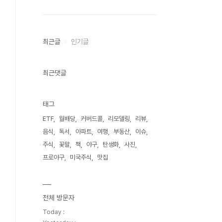
최근글
인기글
최근댓글
태그
ETF
월배당
커버드콜
리모델링
리뷰
음식
독서
아파트
여행
부동산
이슈
주식
꽃말
책
야구
탄생화
사진
프로야구
미국주식
맛집
전체 방문자
Today :