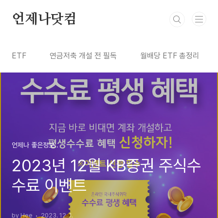
본문 바로가기
언제나닷컴
ETF
연금저축 개설 전 필독
월배당 ETF 총정리
언제나 좋은정보..
2023년 12월 KB증권 주식수
수료 이벤트
by Hee
2023. 12. 1.