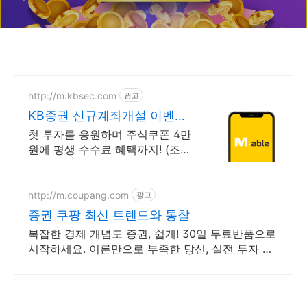
http://m.kbsec.com
광고
KB증권 신규계좌개설 이벤트
국내주식쿠폰 최대 5만원
첫 투자를 응원하며 주식쿠폰 4만
원에 평생 수수료 혜택까지! (조건
충족 시) Young 고객님은 국내주
식쿠폰 5만원! (1986년 이후 출생)
http://m.coupang.com
광고
증권 쿠팡 최신 트렌드와 통찰
복잡한 경제 개념도 증권, 쉽게! 30일 무료반품으로
시작하세요. 이론만으로 부족한 당신, 실전 투자 전
략을 쿠팡에서 바로 만나보세요.