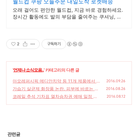
월드컵 쿠팡 오늘주문 내일도착 로켓배송
오래 걸어도 편안한 월드컵, 지금 바로 경험하세요.
장시간 활동에도 발의 부담을 줄여주는 쿠셔닝, 쿠
팡에서 만나세요.
2
구독하기
'
언제나 소식모음..
' 카테고리의 다른 글
아모레퍼시픽 메디안치약 등 11개 제품에서 가
2016.09.26
습기 살균제 성분 검출 파문.
가습기 살균제 화장품 논란. 피부에 바르는 유
(0)
2016.08.26
독물질 함유된 화장품 목록.
코레일 추석 기차표 열차승차권 예매 일정 및
(0)
2016.08.12
예매가능창구 정보
(0)
관련글