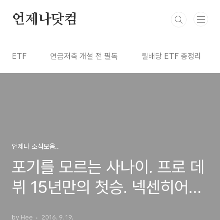
본문 바로가기
언제나닷컴
ETF
연금저축 개설 전 필독
월배당 ETF 총정리
언제나 소식모음..
포기를 모르는 사나이. 프로 데
뷔 15년만의 첫승. 넥센히어로
즈 황덕균의 무한도전.
by Hee
2016. 9. 19.